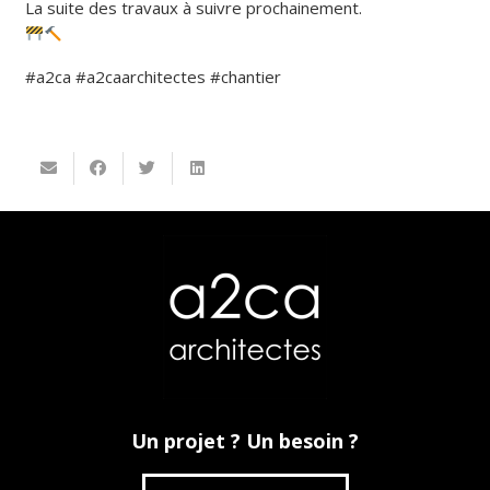
La suite des travaux à suivre prochainement.
#a2ca #a2caarchitectes #chantier
Un projet ? Un besoin ?